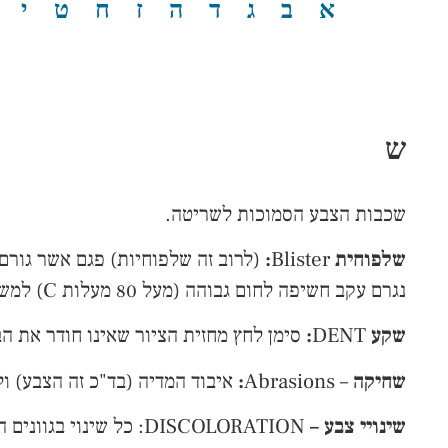
א
ב
ג
ד
ה
ז
ח
ט
י
ש
שכבות הצבע הסמוכות לשריטה.
שלפוחית
Blister
:
(לרוב זה שלפוחיות) פגם אשר גורם 
נגרם עקב חשיפה לחום גבוהה (מעל 80 מעלות C) למשל מתאורה נקודתית, שריפה והשארת התמונה ברכב סגור (כמו תינוק).
שקע
DENT
:
סימן לחץ מחזית הציור שאינו חודר את הב
שחיקה
– Abrasions
:
איבוד המדיה (בד"כ זה הצבע) ו
שינויי צבע –
DISCOLORATION: כל שינוי בגוונים המקוריים של הציור, לעתים עקב דהייה, או עקב ראקציה בין הצבעים למזהמים באוויר (air pollution).