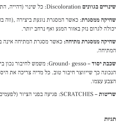
שינויים בגוונים
Discoloration: כל שינוי (דהייה, התקהות, מעבר לצבע אחר) לעיתים בצורה לא אחידה, משנה את האופי של היצירה ממה שנקבע ע"י הצייר/ת.
שחיקה ממסגרת
יכולה לגרום נזק באזור המגע ואף נרחב יותר.
שחיקה ממסגרת מתיחה:
כאשר מסגרת המתיחה אינה בנו
המתיחה.
שכבת יסוד –
Ground- gesso: משמש לחי
הנכונה כך שייווצר חיבור טוב. כל מדיה צריכה את הי
הצבע עצמו.
שריטות –
SCRATCHES: פגיעה בפני הציור (לפעמים השריטה עמוקה כל כך שגם פוגעת בשכבות הבאות) נגרמת בדרך כלל מחפץ חד ויכולה גם לגרום להיחלשות
תגיות