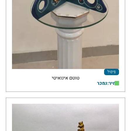
פיסול
טוטם אינואיטי
מחיר:נמכר