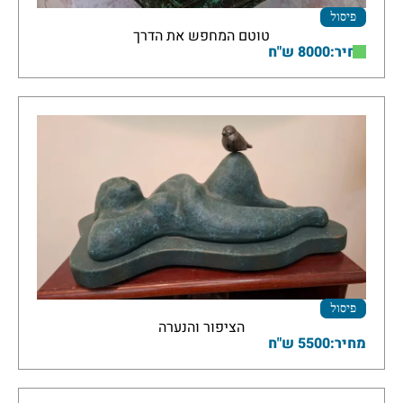
פיסול
טוטם המחפש את הדרך
מחיר:8000 ש"ח
פיסול
הציפור והנערה
מחיר:5500 ש"ח