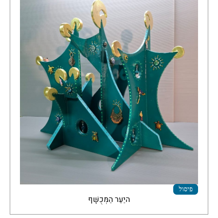
פיסול
היַעַר הַמְּכֻשָּׁף