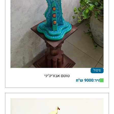
פיסול
טוטם אבוריג'יני
מחיר:9000 ש"ח