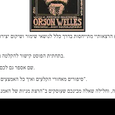
הרצאותיי מתייחסות בדרך כלל לנושאי שימור ושיקום יצירו
בתחתית הפוסט קישור להקלטה בת כ 20 דקות מהרצאתי בבית אבא חושי בחיפה.
שם אספר גם לכם על האי- רציונל של מחירי יצירות אמנות בעולם.
סיפורים מאחורי הקלעים ואיך כל האמצעים כשרים כאשר צריכים להפוך אמן ל”סחורה חמה”.