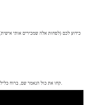
כידוע לכם (לפחות אלה שמכירים אותי אישית) 
קחו את כול הנאמר שם, ברוח כלילה, וחלילה שאלה מבינכם שעוסקים ב”הרצת מניות של האמנות” יעלבו. זה המציאות ואכן הכול חוקי למהדרין.