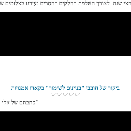
ביקור של חובבי "בניינים לשימור" בקארו אמנויות
כתבתם של אלי שילה ושרה וייסברגר עבור מגזין 1 של “חי בסרט”