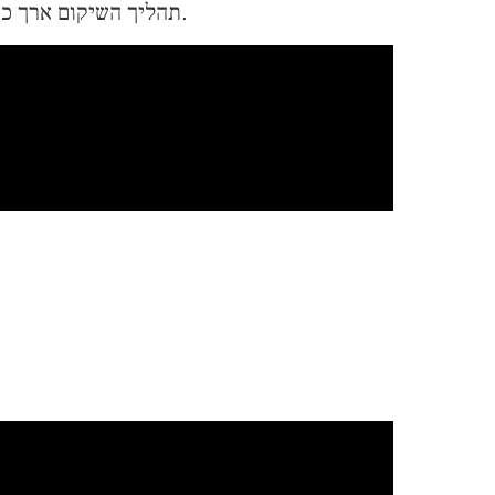
תהליך השיקום ארך כחצי שנה. לצורך השלמת החלקים החסרים נעזרנו בצלומים של הציור שנעשה בטלפון בתרם הובלתו ההרסנית.