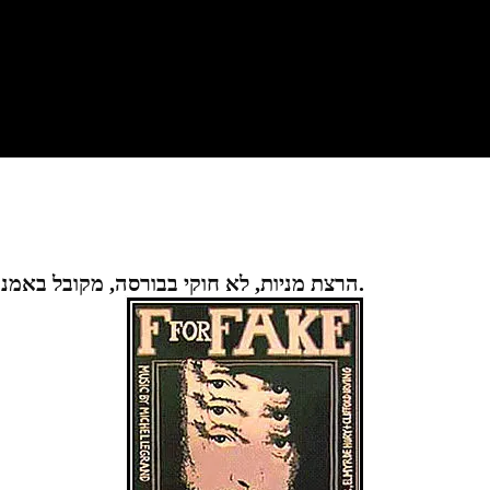
"הרצת מניות, לא חוקי בבורסה, מקובל באמנות". הקלטה מהרצאה בנושא,בבית אבא חושי.