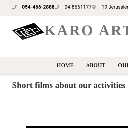
054-466-2888
04-8661177
19 Jerusalem
KARO AR
HOME
ABOUT
OUR
Short films about our activities