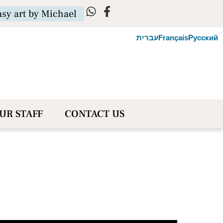
asy art by Michael
Русский
Français
עברית
UR STAFF
CONTACT US